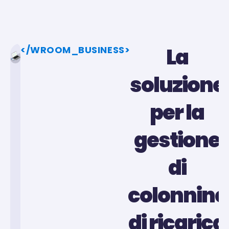
La
</WROOM_BUSINESS>
soluzione
per la
gestione
di
colonnine
di ricarica