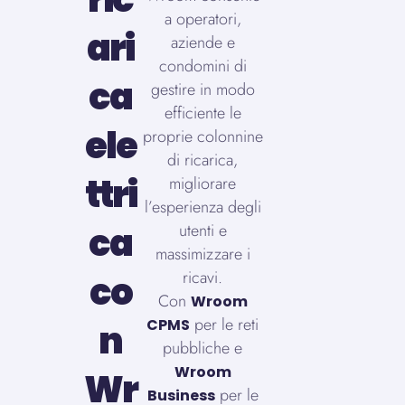
a operatori,
ari
aziende e
condomini di
ca
gestire in modo
efficiente le
ele
proprie colonnine
di ricarica,
ttri
migliorare
l’esperienza degli
ca
utenti e
massimizzare i
ricavi.
co
Con
Wroom
per le reti
CPMS
n
pubbliche e
Wroom
Wr
per le
Business