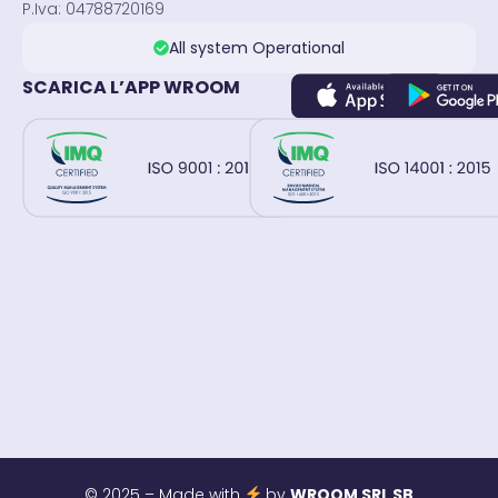
P.Iva: 04788720169
All system Operational
SCARICA L’APP WROOM
© 2025 – Made with
by
WROOM SRL SB