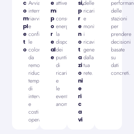
c
Avvia,
e
attive,
si,
delle
performan
o
interrompi,
m
i
p
ricariche
delle
m
riavvia
p
consumi
r
e
stazioni
pl
e
o
energetici,
e
monitora
per
e
configura
r
la
n
i
prendere
t
le
e
disponibilità
o
ricavi
decisioni
o
colonnine
al
dei
t
generati
basate
da
e
punti
a
dalla
su
remoto,
di
zi
tua
dati
riducendo
ricarica
o
rete.
concreti.
tempi
e
ni
di
le
e
intervento
eventuali
ri
e
anomalie.
c
costi
a
operativi.
vi