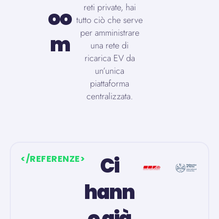
reti private, hai
oo
tutto ciò che serve
per amministrare
m
una rete di
ricarica EV da
un’unica
piattaforma
centralizzata.
Ci
</
REFERENZE
>
hann
o già