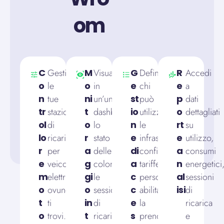
om
C
Gestisci
M
Visualizza
G
Definisci
R
Accedi
o
le
o
in
e
chi
e
a
n
tue
ni
un’unica
st
può
p
dati
tr
stazioni
t
dashboard
io
utilizzare
o
dettagliati
ol
di
o
lo
n
le
rt
su
lo
ricarica
r
stato
e
infrastrutture,
e
utilizzo,
r
per
a
delle
di
configura
a
consumi
e
veicoli
g
colonnine,
a
tariffe
n
energetici
m
elettrici
gi
le
c
personalizzate,
al
sessioni
o
ovunque
o
sessioni
c
abilita
isi
di
t
ti
in
di
e
la
ricarica
o
trovi.
t
ricarica
s
prenotazione
e