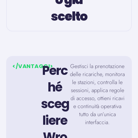
scelto
Perc
</
VANTAGGI
>
Gestisci la prenotazione
delle ricariche, monitora
le stazioni, controlla le
hé
sessioni, applica regole
di accesso, ottieni ricavi
sceg
e continuità operativa
tutto da un’unica
liere
interfaccia.
Wro