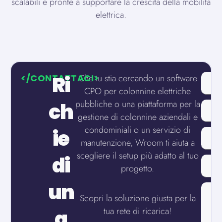
scalabili e pronte a supportare la crescita della mobilità
elettrica.
Ri
</CONTATTACI>
Che tu stia cercando un software
CPO per colonnine elettriche
pubbliche o una piattaforma per la
ch
gestione di colonnine aziendali e
condominiali o un servizio di
ie
manutenzione, Wroom ti aiuta a
scegliere il setup più adatto al tuo
di
progetto.
un
Scopri la soluzione giusta per la
tua rete di ricarica!
a