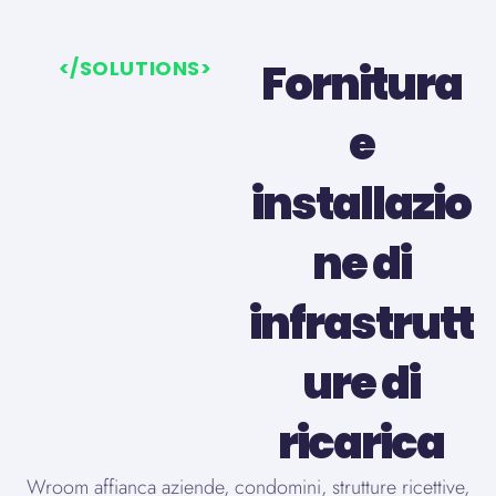
Fornitura
</SOLUTIONS>
e
installazio
ne di
infrastrutt
ure di
ricarica
Wroom affianca aziende, condomini, strutture ricettive,