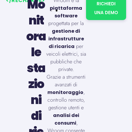
Mo
</RECHARGE>
Wroom è la
RICHIEDI
piattaforma
UNA DEMO
nit
software
progettata per la
gestione di
ora
infrastrutture
per
di ricarica
le
veicoli elettrici, sia
pubbliche che
sta
private.
Grazie a strumenti
zio
avanzati di
,
monitoraggio
ni
controllo remoto,
gestione utenti e
di
analisi dei
,
consumi
ric
Wroom consente