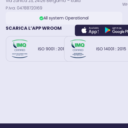
Via Zanica 23, 24126 Bergamo – Italia
Wr
P.Iva: 04788720169
All system Operational
SCARICA L’APP WROOM