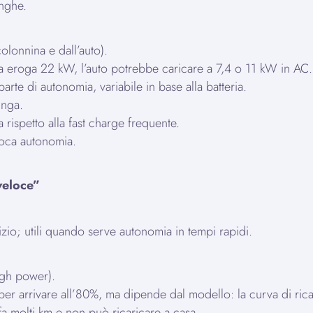
unghe.
lonnina e dall’auto).
a eroga 22 kW, l’auto potrebbe caricare a 7,4 o 11 kW in AC.
te di autonomia, variabile in base alla batteria.
unga.
a rispetto alla fast charge frequente.
 poca autonomia.
veloce”
izio; utili quando serve autonomia in tempi rapidi.
igh power).
er arrivare all’80%, ma dipende dal modello: la curva di ricari
fa molti km e non può ricaricare a casa.