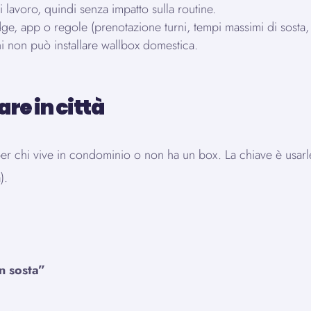
di lavoro, quindi senza impatto sulla routine.
e, app o regole (prenotazione turni, tempi massimi di sosta, 
hi non può installare wallbox domestica.
re in città
r chi vive in condominio o non ha un box. La chiave è usarle
).
n sosta”