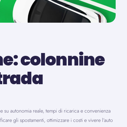
he: colonnine
strada
sce su autonomia reale, tempi di ricarica e convenienza
are gli spostamenti, ottimizzare i costi e vivere l’auto