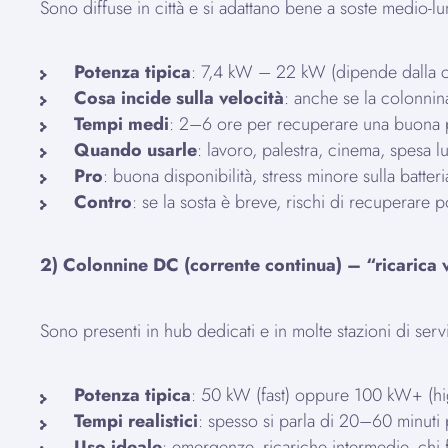
Sono diffuse in città e si adattano bene a soste medio-l
Potenza tipica
: 7,4 kW – 22 kW (dipende dalla co
Cosa incide sulla velocità
: anche se la colonnin
Tempi medi
: 2–6 ore per recuperare una buona par
Quando usarle
: lavoro, palestra, cinema, spesa l
Pro
: buona disponibilità, stress minore sulla batteri
Contro
: se la sosta è breve, rischi di recuperare
2) Colonnine DC (corrente continua) – “ricarica 
Sono presenti in hub dedicati e in molte stazioni di serv
Potenza tipica
: 50 kW (fast) oppure 100 kW+ (h
Tempi realistici
: spesso si parla di 20–60 minuti p
Uso ideale
: emergenze, ricariche intermedie, chi 