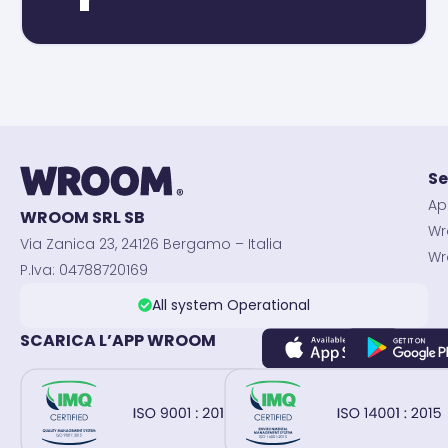
Se
Ap
WROOM SRL SB
Wr
Via Zanica 23, 24126 Bergamo – Italia
Wr
P.Iva: 04788720169
All system Operational
SCARICA L’APP WROOM