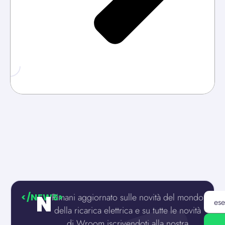
N
</NEWS>
Rimani aggiornato sulle novità del mondo
della ricarica elettrica e su tutte le novità
di Wroom iscrivendoti alla nostra